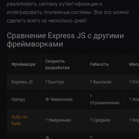
реализовать систему аутентификации и
интегрировать платежные системы. Все это можно
сделать всего за несколько дней!
Сравнение Express JS с другими
фреймворками
Скорость
Фреймворк
Гибкость
Мас
разработки
Express JS
? Быстро
?️ Высокая
? От
?
Django
⚙️ Умеренная
? Хо
Ограниченная
Ruby on
? Умеренная
? Средняя
? Хо
Rails
⚙️
?