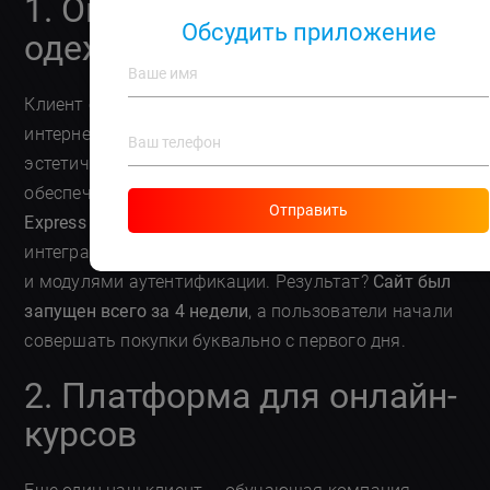
1. Онлайн-магазин
Обсудить приложение
одежды
Клиент обратился к нам с просьбой создать
интернет-магазин, который должен был
эстетически привлекать пользователей и
обеспечивать простоту навигации. Мы выбрали
Отправить
Express JS
благодаря его возможностям
интеграции с различными платежными системами
и модулями аутентификации. Результат?
Сайт был
запущен всего за 4 недели
, а пользователи начали
совершать покупки буквально с первого дня.
2. Платформа для онлайн-
курсов