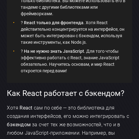
только библиотека. Вы можете использовать его в
тандеме с другими библиотеками или
фреймворками.
?
React только для фронтенда
. Хотя React
действительно концентрируется на интерфейсе, он
может быть интегрирован с бэкендом, используя
такие инструменты, как Node.js.
?
На не нужно знать JavaScript
. Для того чтобы
эффективно работать с React, знание JavaScript
обязательно. Научитесь основам, и мир React
откроется перед вами!
Как React работает с бэкендом?
Хотя
React
сам по себе — это библиотека для
создания интерфейсов, его можно интегрировать с
бэкендом
за счет тех же возможностей, что и в
любом JavaScript-приложении. Например, вы