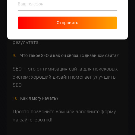
Можно ли использовать готовые шаблоны для
дизайна?
Отправить
Да, но они менее уникальны. Рекомендуется
делать индивидуальный дизайн для лучшего
результата.
Что такое SEO и как он связан с дизайном сайта?
SEO — это оптимизация сайта для поисковых
систем; хороший дизайн помогает улучшить
SEO.
Как я могу начать?
Просто позвоните нам или заполните форму
на сайте lebo.md!