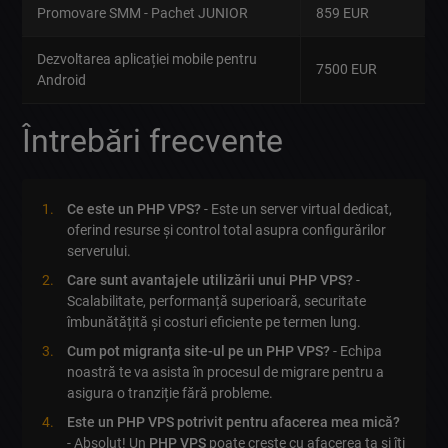
Promovare SMM - Pachet JUNIOR
859 EUR
Dezvoltarea aplicației mobile pentru
7500 EUR
Android
Întrebări frecvente
Ce este un PHP VPS?
- Este un server virtual dedicat,
oferind resurse și control total asupra configurărilor
serverului.
Care sunt avantajele utilizării unui PHP VPS?
-
Scalabilitate, performanță superioară, securitate
îmbunătățită și costuri eficiente pe termen lung.
Cum pot migranța site-ul pe un PHP VPS?
- Echipa
noastră te va asista în procesul de migrare pentru a
asigura o tranziție fără probleme.
Este un PHP VPS potrivit pentru afacerea mea mică?
- Absolut! Un
PHP VPS
poate crește cu afacerea ta și îți