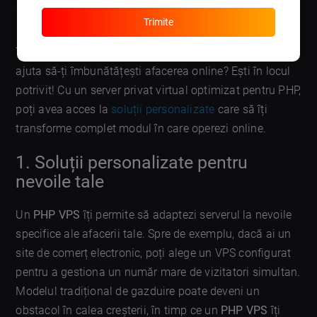
DISCUTĂ APLICAȚIA
Trimite
Te-ai întrebat vreodată cum un
PHP VPS
te-ar putea
ajuta să-ți îmbunătățești afacerea online? Ești în locul
potrivit! Cu un server privat virtual optimizat pentru PHP,
poți avea acces la
soluții personalizate
care să îți
transforme complet modul în care operezi online.
1. Soluții personalizate pentru
nevoile tale
Un
PHP VPS
îți permite să adaptezi serverul la nevoile
specifice ale afacerii tale. Spre de exemplu, dacă ai un
site de comerț electronic, poți alege un VPS configurat
pentru a gestiona un număr mare de vizitatori simultan.
Modelul tradițional de gazduire poate deveni un
obstacol în calea creșterii, în timp ce un
PHP VPS
îți