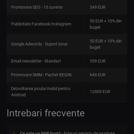
Promovare SEO - 10 cuvinte
349 EUR
50 EUR + 10% din
Publicitate Facebook/Instagram
buget
50 EUR + 10% din
Google Adwords - Suport lunar
buget
Email newsletter - Standart
359 EUR
Promovare SMM - Pachet BEGIN
649 EUR
Dezvoltarea jocului mobil pentru
12000 EUR
Android
Intrebari frecvente
Ce este un PHP host?
- Este un serviciu de gazduire