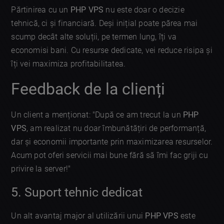
Părtinirea cu un
PHP VPS
nu este doar o decizie
tehnică, ci și financiară. Deși inițial poate părea mai
scump decât alte soluții, pe termen lung, îți va
economisi bani. Cu resurse dedicate, vei reduce risipa și
îți vei maximiza profitabilitatea.
Feedback de la clienți
Un client a menționat: "După ce am trecut la un
PHP
VPS
, am realizat nu doar îmbunătățiri de performanță,
dar și economii importante prin maximizarea resurselor.
Acum pot oferi servicii mai bune fără să îmi fac griji cu
privire la server!"
5. Suport tehnic dedicat
Un alt avantaj major al utilizării unui
PHP VPS
este