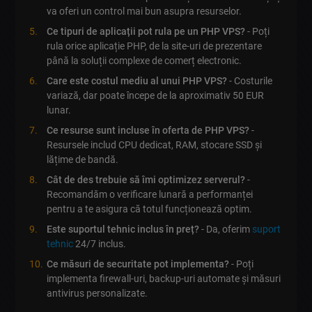
va oferi un control mai bun asupra resurselor.
Ce tipuri de aplicații pot rula pe un PHP VPS?
- Poți
rula orice aplicație PHP, de la site-uri de prezentare
până la soluții complexe de comerț electronic.
Care este costul mediu al unui PHP VPS?
- Costurile
variază, dar poate începe de la aproximativ 50 EUR
lunar.
Ce resurse sunt incluse în oferta de PHP VPS?
-
Resursele includ CPU dedicat, RAM, stocare SSD și
lățime de bandă.
Cât de des trebuie să îmi optimizez serverul?
-
Recomandăm o verificare lunară a performanței
pentru a te asigura că totul funcționează optim.
Este suportul tehnic inclus în preț?
- Da, oferim
suport
tehnic
24/7 inclus.
Ce măsuri de securitate pot implementa?
- Poți
implementa firewall-uri, backup-uri automate și măsuri
antivirus personalizate.