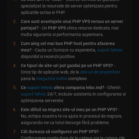
specializat la resursele de server optimizate pentru
aplicatiile scrise in PHP.
Care sunt avantajele unui PHP VPS versus un server
partajat?
- Un
PHP VPS
ofera resurse dedicate, mai
multa siguranta si performanta superioara.
Cum aleg cel mai bun PHP host pentru afacerea
mea?
- Cauta un furnizor cu experienta,
suport tehnic
disponibil si recenzii pozitive.
Ce tipuri de site-uri pot gazdui pe un PHP VPS?
-
Orice tip de aplicatie web, de la
site-uri de prezentare
pana la
magazine online
complexe.
Ce
suport tehnic
ofera compania lebo.md?
- Oferim
suport tehnic
24/7, inclusiv asistenta in configurarea si
optimizarea serverelor.
Este dificil sa migrez site-ul meu pe un PHP VPS?
-
Nu, echipa noastra te va ajuta in procesul de migrare,
asigurandu-ne ca totul decurge fără probleme.
Cât dureaza să configurez un PHP VPS?
-
Configurarea poate dura de la cateva ore la cateva zile,