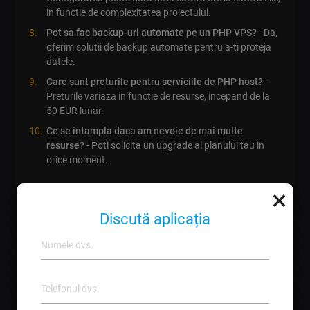
in functie de complexitatea proiectului.
Pot sa fac backup-uri automate pe un PHP VPS?
- Da,
oferim solutii de backup automate pentru a-ti proteja
datele.
Care sunt preturile pentru serviciile de PHP host?
-
Preturile variaza in functie de resurse, incepand de la
50 EUR lunar.
Ce se intampla daca am nevoie de mai multe
resurse?
- Poti solicita un upgrade al planului tau in
orice moment.
×
Cum un
PHP VPS
iti poate
Discută aplicația
transforma afacerea?