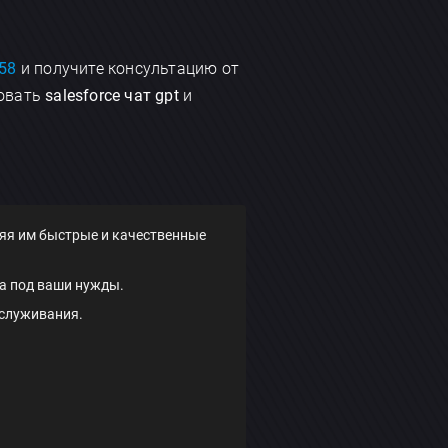
458
и получите консультацию от
ровать
salesforce чат gpt
и
ляя им быстрые и качественные
а под ваши нужды.
бслуживания.