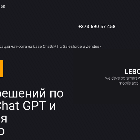
458
+373 690 57 458
рация чат-бота на базе ChatGPT с Salesforce и Zendesk
решений по
hat GPT и
ля
о