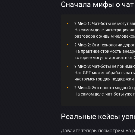
Сначала мифы о чат
?
Миф 1:
Чат-боты не могут за
На самом деле,
интеграция ча
разговора с живым человеко
?
Миф 2:
Эти технологии дорог
На практике стоимость внедр
которые могут стартовать от 
?
Миф 3:
Чат-боты не понимаю
Чат GPT может обрабатывать 
инструментов для поддержки 
?
Миф 4:
Это просто модный т
На самом деле, чат-боты уже
Реальные кейсы усп
Давайте теперь посмотрим на 