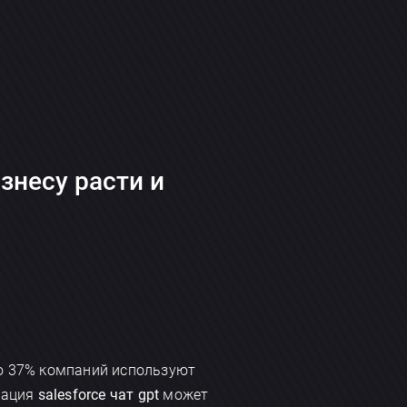
знесу расти и
го 37% компаний используют
грация
salesforce чат gpt
может