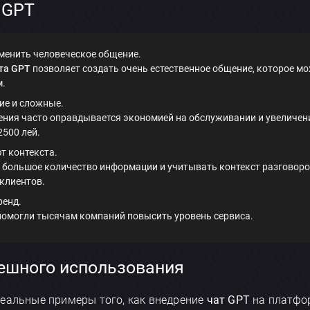
 GPT
менить человеческое общение.
та GPT
позволяет создать очень естественное общение, которое м
м.
ие и сложные.
ения часто оправдывается экономией на обслуживании и увеличен
2500 лей.
т контекста.
большое количество информации и учитывать контекст разговоров,
клиентов.
ренд.
 помогли тысячам компаний повысить уровень сервиса.
ешного использования
реальные примеры того, как внедрение
чат GPT
на платф