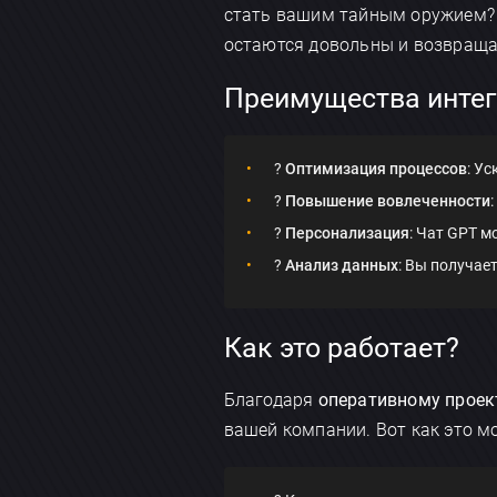
стать вашим тайным оружием? 
остаются довольны и возвраща
Преимущества инте
?
Оптимизация процессов
: У
?
Повышение вовлеченности
?
Персонализация
: Чат GPT м
?
Анализ данных
: Вы получае
Как это работает?
Благодаря
оперативному прое
вашей компании. Вот как это м