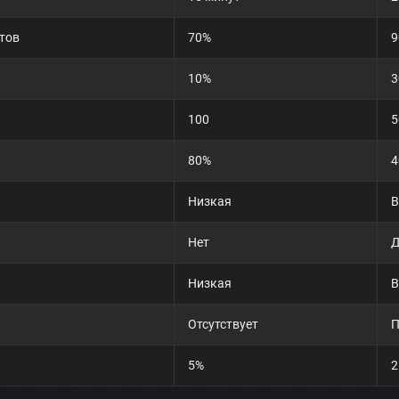
тов
70%
9
10%
3
100
5
80%
4
Низкая
В
Нет
Низкая
В
×
Обсудить приложение
Отсутствует
П
5%
2