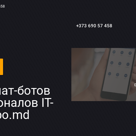
458
+373 690 57 458
чат-ботов
налов IT-
bo.md