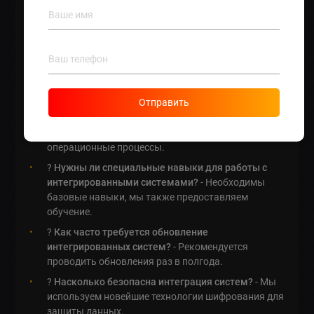
?️
Как долго занимает процесс интеграции?
-
Зависит от сложности системы, но в среднем это
занимает от 2 до 4 недель.
?
Сколько стоит интеграция систем?
- Цена
варьируется, но начинается от 1000 лей.
Отправить
?
Как интеграция систем влияет на
эффективность бизнеса?
- Повышает
производительность и снижает затраты на
операционные процессы.
?
Нужны ли специальные навыки для работы с
интегрированными системами?
- Необходимы
базовые навыки, мы также предоставляем
обучение.
?
Как часто требуется обновление
интегрированных систем?
- Рекомендуется
проводить обновления раз в полгода.
?
Насколько безопасна интеграция систем?
- Мы
используем новейшие технологии шифрования для
защиты данных.