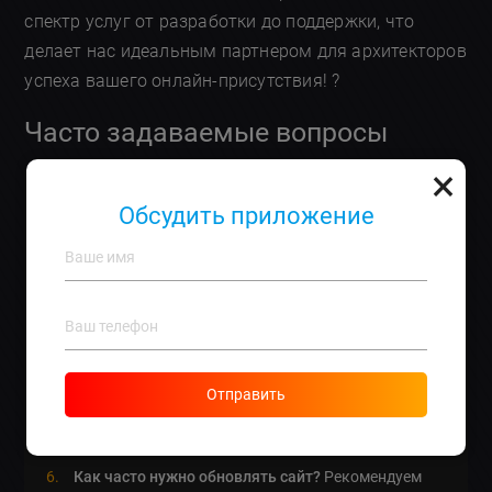
спектр услуг от разработки до поддержки, что
делает нас идеальным партнером для архитекторов
успеха вашего онлайн-присутствия! ?
Часто задаваемые вопросы
×
Сколько времени займёт создание сайта?
Обсудить приложение
Обычно от 1 до 3 месяцев.
Нужно ли мне обучаться управлению сайтом?
Не
обязательно, мы предлагаем поддержку.
Какие технологии используете?
Wordpress и
чистый код.
Как продвигать сайт?
Через SEO и социальные
сети.
Отправить
Можете помочь с логотипом?
Да, мы
разрабатываем логотипы.
Как часто нужно обновлять сайт?
Рекомендуем