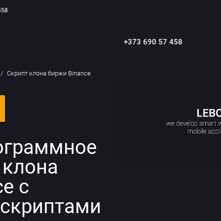
458
+373 690 57 458
в
Скрипт клона биржи Binance
ограммное
 клона
e с
 скриптами