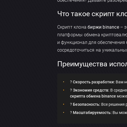
обеспечения? Давайте разбере
Что такое скрипт кл
Скрипт клона
биржи binance
– э
платформы обмена криптовалют
и функционал для обеспечения 
сосредоточиться на уникальных
Преимущества испол
?
Скорость разработки:
Вам н
?
Экономия средств:
В средне
скрипта обмена binance
может
?
Безопасность:
Все решения 
?
Масштабируемость:
Вы може