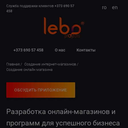
Служба поддержки клиентов
+373 690 57
ro
en
458
+373 690 57 458
О нас
Контакты
Главная
Создание интернет-магазинов
Создание онлайн магазина
ОБСУДИТЬ ПРИЛОЖЕНИЕ
Разработка онлайн-магазинов и
программ для успешного бизнеса