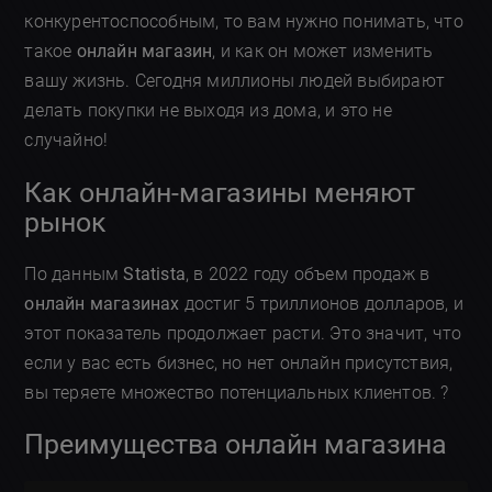
конкурентоспособным, то вам нужно понимать, что
такое
онлайн магазин
, и как он может изменить
вашу жизнь. Сегодня миллионы людей выбирают
делать покупки не выходя из дома, и это не
случайно!
Как онлайн-магазины меняют
рынок
По данным
Statista
, в 2022 году объем продаж в
онлайн магазинах
достиг 5 триллионов долларов, и
этот показатель продолжает расти. Это значит, что
если у вас есть бизнес, но нет онлайн присутствия,
вы теряете множество потенциальных клиентов. ?
Преимущества онлайн магазина