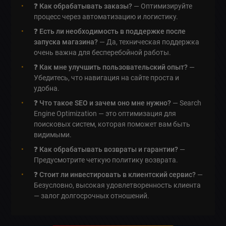
❓
Как обрабатывать заказы?
— Оптимизируйте
процесс через автоматизацию и логистику.
❓
Есть ли необходимость в поддержке после
запуска магазина?
— Да, техническая поддержка
очень важна для бесперебойной работы.
❓
Как мне улучшить пользовательский опыт?
—
Убедитесь, что навигация на сайте проста и
удобна.
❓
Что такое SEO и зачем оно мне нужно?
— Search
Engine Optimization — это оптимизация для
поисковых систем, которая поможет вам быть
видимыми.
❓
Как обрабатывать возвраты и гарантии?
—
Предусмотрите четкую политику возврата.
❓
Стоит ли инвестировать в клиентский сервис?
—
Безусловно, высокая удовлетворенность клиента
— залог долгосрочных отношений.