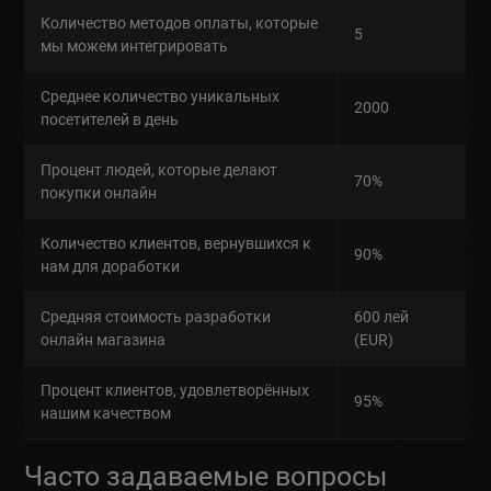
Количество методов оплаты, которые
5
мы можем интегрировать
Среднее количество уникальных
2000
посетителей в день
Процент людей, которые делают
70%
покупки онлайн
Количество клиентов, вернувшихся к
90%
нам для доработки
Средняя стоимость разработки
600 лей
онлайн магазина
(EUR)
Процент клиентов, удовлетворённых
95%
нашим качеством
Часто задаваемые вопросы