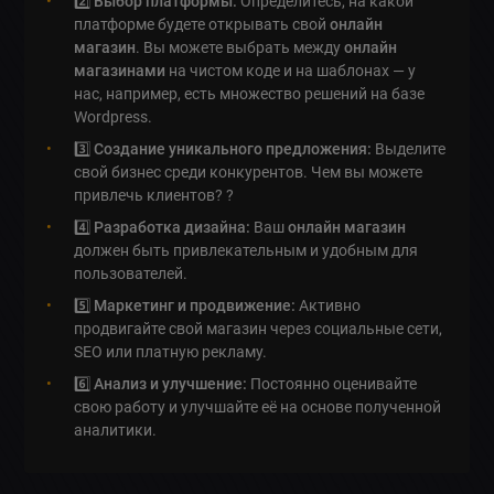
2️⃣
Выбор платформы:
Определитесь, на какой
платформе будете открывать свой
онлайн
магазин
. Вы можете выбрать между
онлайн
магазинами
на чистом коде и на шаблонах — у
нас, например, есть множество решений на базе
Wordpress.
3️⃣
Создание уникального предложения:
Выделите
свой бизнес среди конкурентов. Чем вы можете
привлечь клиентов? ?
4️⃣
Разработка дизайна:
Ваш
онлайн магазин
должен быть привлекательным и удобным для
пользователей.
5️⃣
Маркетинг и продвижение:
Активно
продвигайте свой магазин через социальные сети,
SEO или платную рекламу.
6️⃣
Анализ и улучшение:
Постоянно оценивайте
свою работу и улучшайте её на основе полученной
аналитики.