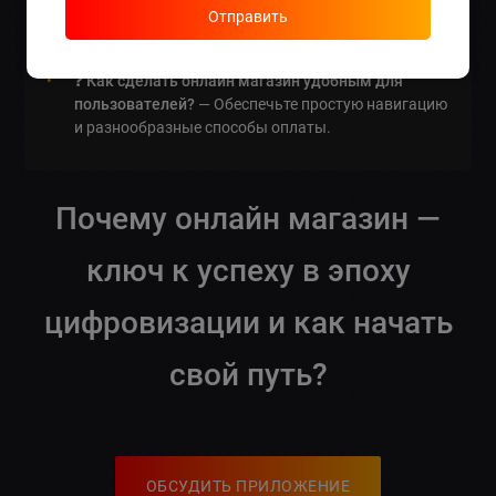
Отправить
❓
Нужно ли обновлять онлайн магазин?
— Да, для
поддержания его актуальности.
❓
Как сделать онлайн магазин удобным для
пользователей?
— Обеспечьте простую навигацию
и разнообразные способы оплаты.
Почему онлайн магазин —
ключ к успеху в эпоху
цифровизации и как начать
свой путь?
ОБСУДИТЬ ПРИЛОЖЕНИЕ