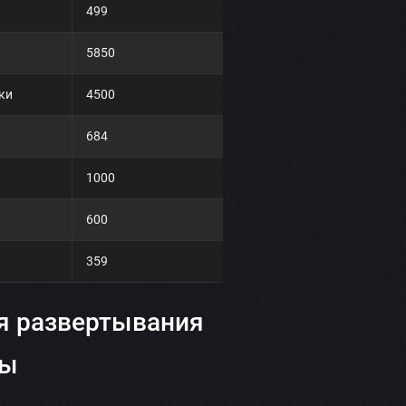
499
5850
ки
4500
684
1000
600
359
ля развертывания
ты