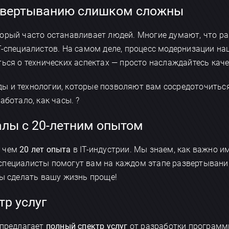
азвертыванию слишком сложны
торый часто останавливает людей. Многие думают, что р
T-специалистов. На самом деле, процесс модернизации на
ться о технических аспектах — просто наслаждайтесь кач
 и технологии, которые позволяют вам сосредоточиться
аботало, как часы. ?
алы с 20-летним опытом
е чем
20 лет опыта
в IT-индустрии. Мы знаем, как важно 
специалисты помогут вам на каждом этапе развертыван
бы сделать вашу жизнь проще!
тр услуг
 предлагает
полный спектр услуг
от разработки программ